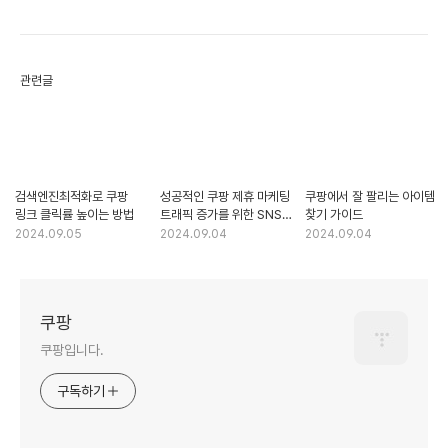
관련글
검색엔진최적화로 쿠팡
성공적인 쿠팡 제휴 마케팅
쿠팡에서 잘 팔리는 아이템
링크 클릭률 높이는 방법
트래픽 증가를 위한 SNS
찾기 가이드
활용법
2024.09.05
2024.09.04
2024.09.04
쿠팡
쿠팡입니다.
구독하기