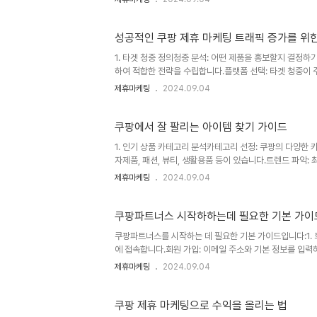
시선을 끌고, 구매욕을 자극합니다.유익한 정보 제공: 제품의
비자가 제품에 대해 충분히 이해할 수 있도록 돕습니다.3.
심층 리뷰를 작성하여 소비자가 선택하는 데 도움을 줍니다. 
성공적인 쿠팡 제휴 마케팅 트래픽 증가를 위한
1. 타겟 청중 정의청중 분석: 어떤 제품을 홍보할지 결정하기
하여 적합한 전략을 수립합니다.플랫폼 선택: 타겟 청중이 주
합니다.2. 고품질 콘텐츠 제작비주얼 콘텐츠: 고화질 이
제휴마케팅
2024.09.04
소비자의 관심을 끌기에 효과적입니다.유용한 정보 제공: 제
제공합니다. 이를 통해 신뢰도를 높일 수 있습니다.3. 해
시물의 가시성을 높입니다. 트렌드에 맞는 해시태그를 사용하
쿠팡에서 잘 팔리는 아이템 찾기 가이드
1. 인기 상품 카테고리 분석카테고리 선정: 쿠팡의 다양한 
자제품, 패션, 뷰티, 생활용품 등이 있습니다.트렌드 파악
있습니다.2. 베스트셀러 확인베스트셀러 목록: 쿠팡의 '베
제휴마케팅
2024.09.04
은 소비자들의 구매 패턴을 반영합니다.리뷰 및 평점 분석
매력적인지 분석합니다.3. 검색 트렌드 활용키워드 분석 
키워드를 찾아봅니다. 이를 통해 관심 있는 상품의 수요를 파
쿠팡파트너스 시작하하는데 필요한 기본 가이
쿠팡파트너스를 시작하는 데 필요한 기본 가이드입니다:1.
에 접속합니다.회원 가입: 이메일 주소와 기본 정보를 입력
을 작성하여 신뢰성을 높입니다.결제 정보 입력: 수익금을 
제휴마케팅
2024.09.04
는 다양한 상품을 탐색합니다.타겟 시장 분석: 자신의 블로그
선택한 상품에 대한 제휴 링크를 생성합니다.링크 관리: 생
품 리뷰, 사용 후기, 비교 분석 등을 통해 독자에게 유용한 
쿠팡 제휴 마케팅으로 수익을 올리는 법